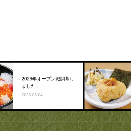
6年オープン戦開幕し
新商品のご
！
2026.03.17
3.04